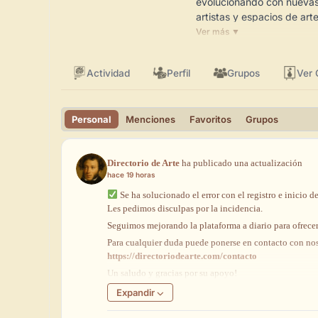
evolucionando con nuevas 
artistas y espacios de arte
Ver más ▼
Actividad
Perfil
Grupos
Ver
Personal
Menciones
Favoritos
Grupos
Directorio de Arte
ha
publicado
una
actualización
hace 19 horas
Se
ha
solucionado
el
error
con
el
registro
e
inicio
d
Les pedimos disculpas por la incidencia.
Seguimos
mejorando
la
plataforma
a
diario
para
ofrece
Para
cualquier
duda
puede
ponerse
en
contacto
con
no
https://directoriodearte.com/contacto
Un
saludo
y
gracias
por
su
apoyo!
Expandir