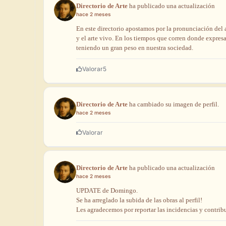
Directorio de Arte
ha
publicado
una
actualización
hace 2 meses
En
este
directorio
apostamos
por
la
pronunciación
del
y
el
arte
vivo.
En
los
tiempos
que
corren
donde
expres
teniendo
un
gran
peso
en
nuestra
sociedad.
Valorar
5
Directorio de Arte
ha
cambiado
su
imagen
de
perfil.
hace 2 meses
Valorar
Directorio de Arte
ha
publicado
una
actualización
hace 2 meses
UPDATE
de
Domingo.
Se ha arreglado la subida de las obras al perfil!
Les agradecemos por reportar las incidencias y contribu