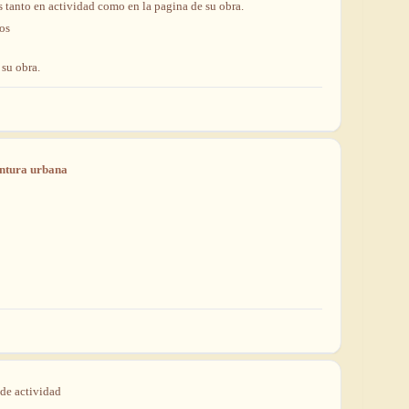
s
tanto
en
actividad
como
en
la
pagina
de
su
obra.
Administra tu Espacio de Arte
os
Recibe y responde mensajes
su obra.
Sigue las visitas de tus obras
Crear cuenta y abrir mi Panel
ntura urbana
de
actividad