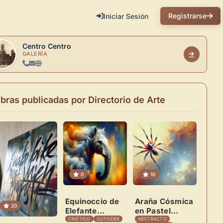
Registrarse
Iniciar Sesión
Centro
Centro
GALERÍA
bras
publicadas
por
Directorio
de
Arte
0
10
Equinoccio de
Araña Cósmica
20
Elefante
en Pastel
Espectral
Minimalista
CINÉTICO
OUTSIDER
ABSTRACTO