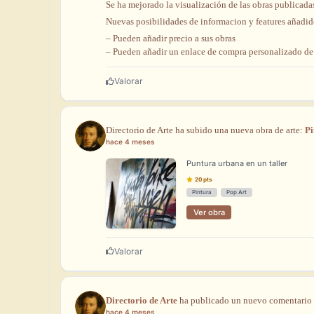
Se
ha
mejorado
la
visualización
de
las
obras
publicada
Nuevas
posibilidades
de
informacion
y
features
añadid
–
Pueden
añadir
precio
a
sus
obras
– Pueden añadir un enlace de compra personalizado de 
Valorar
Directorio
de
Arte
ha
subido
una
nueva
obra
de
arte:
Pi
hace 4 meses
Puntura urbana en un taller
20
pts
Pintura
Pop
Art
Ver obra
Valorar
Directorio de Arte
ha
publicado
un
nuevo
comentario
hace 4 meses