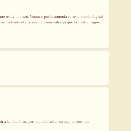
arte
real
y
honesto.
Votamos
por
la
armonía
entre
el
mundo
digital
arse
mediante
el
arte
adquiere
más
valor
ya
que
lo
creativo
sigue
ir a la plataforma participando así en su mejora continua.