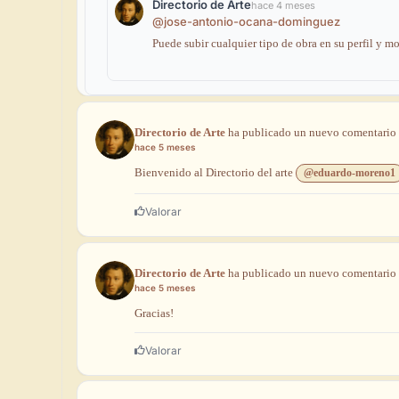
Directorio de Arte
hace 4 meses
@jose-antonio-ocana-dominguez
Puede
subir
cualquier
tipo
de
obra
en
su
perfil
y
mo
Directorio de Arte
ha
publicado
un
nuevo
comentario
hace 5 meses
Bienvenido
al
Directorio
del
arte
@eduardo-moreno1
Valorar
Directorio de Arte
ha
publicado
un
nuevo
comentario
hace 5 meses
Gracias!
Valorar