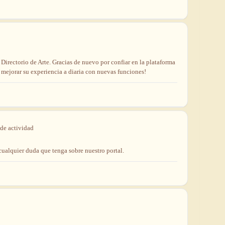
e
Directorio
de
Arte.
Gracias
de
nuevo
por
confiar
en
la
plataforma
a
mejorar
su
experiencia
a
diaria
con
nuevas
funciones!
de
actividad
cualquier
duda
que
tenga
sobre
nuestro
portal.
Novedad: Tu Panel 
Directorio de Arte
estrena su n
centro de control para gestionar 
Publica y gestiona tus obras