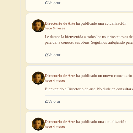
Valorar
Directorio de Arte
ha
publicado
una
actualización
hace 3 meses
Le
damos
la
bienvenida
a
todos
los
usuarios
nuevos
d
para
dar
a
conocer
sus
obras.
Seguimos
trabajando
par
Valorar
Directorio de Arte
ha
publicado
un
nuevo
comentario
hace 4 meses
Bienvenido
a
Directorio
de
arte.
No
dude
en
consultar
Valorar
Directorio de Arte
ha
publicado
una
actualización
hace 4 meses