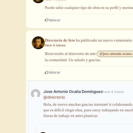
Puede
subir
cualquier
tipo
de
obra
en
su
perfil
y
mostra
Valorar
Directorio de Arte
ha
publicado
un
nuevo
comentario
hace 4 meses
Bienvenido
al
directorio
de
arte
@jose-antonio-ocana
la comunidad. Un saludo y gracias.
Valorar
Jose Antonio Ocaña Domínguez
hace 4 meses
@directorio
Hola,
de
nuevo
muchas
gracias
intentaré
ir
colaborand
que
es
difícil
elegir
obra,
pues
estoy
trabajando
en
muc
líneas
de
trabajo
en
artes
plasticas