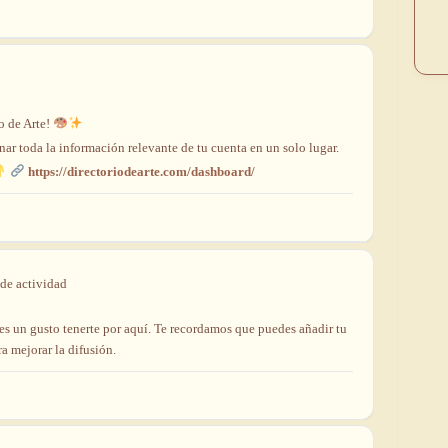
io
de
Arte!
onar
toda
la
información
relevante
de
tu
cuenta
en
un
solo
lugar.
https://directoriodearte.com/dashboard/
de
actividad
es un gusto tenerte por aquí. Te recordamos que puedes añadir tu
ra mejorar la difusión.