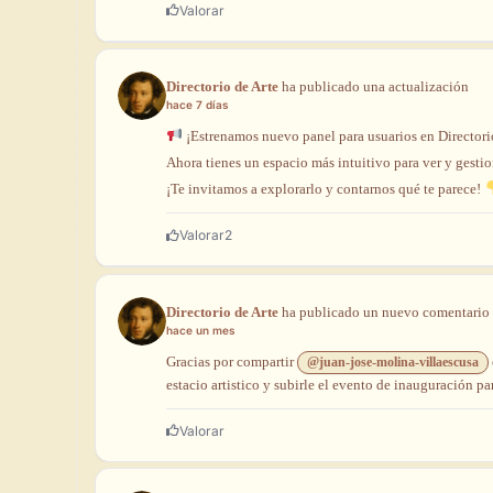
Valorar
Directorio de Arte
ha
publicado
una
actualización
hace 7 días
¡Estrenamos
nuevo
panel
para
usuarios
en
Director
Ahora
tienes
un
espacio
más
intuitivo
para
ver
y
gesti
¡Te
invitamos
a
explorarlo
y
contarnos
qué
te
parece!
Valorar
2
Directorio de Arte
ha
publicado
un
nuevo
comentario
hace un mes
Gracias
por
compartir
@juan-jose-molina-villaescusa
estacio artistico y subirle el evento de inauguración pa
Valorar