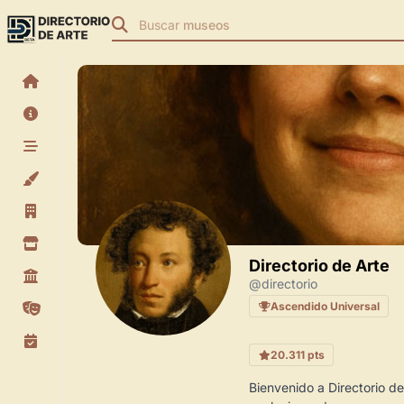
Buscar
museos
Directorio
de
Arte
@directorio
Ascendido
Universal
20.311
pts
Bienvenido a Directorio de