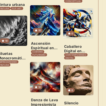
CONCEPTUAL
intura urbana
PINTURA
POP
ART
10
0
10
Ascensión
Caballero
Espiritual en
Digital en
Geometría
CUBISMO
iluetas
Tríada
FUTURISMO
CONTEMPORÁNEO
Neón
onocromáticas
DIGITAL
Cromática
n Arcilla
IMPRESIONISMO
PINTURA
10
0
Danza de Lava
Silencio
Impresionista