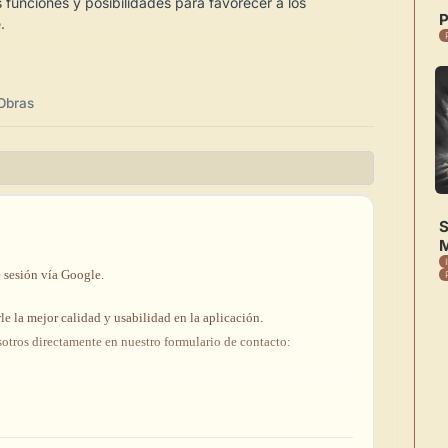
funciones y posibilidades para favorecer a los
P
.
Obras
S
M
e
e
sesión
vía
Google.
rle
la
mejor
calidad
y
usabilidad
en
la
aplicación.
sotros
directamente
en
nuestro
formulario
de
contacto: