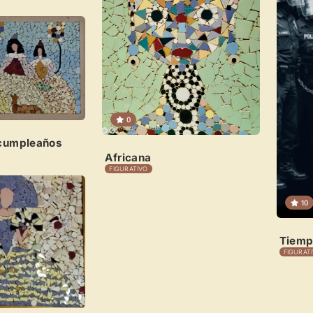
Sigue las visitas de tus obras
Crear cuenta y abrir mi Panel
0
cumpleaños
Africana
FIGURATIVO
10
Tiemp
FIGURAT