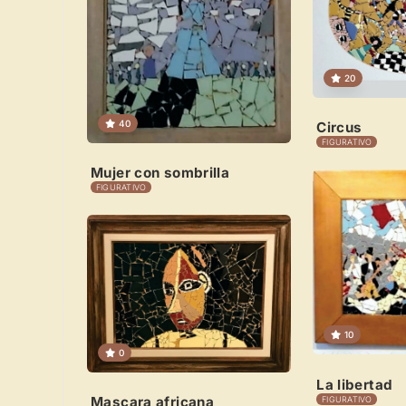
20
40
Circus
FIGURATIVO
Mujer con sombrilla
FIGURATIVO
10
0
La libertad
Mascara africana
FIGURATIVO