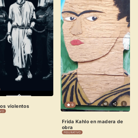
Explorar obras
0
os violentos
IVO
Frida Kahlo en madera de
obra
FIGURATIVO