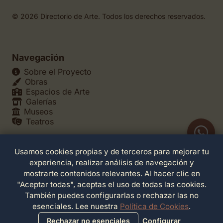
© 2026 Directorio de Arte. Todos los derechos reservados.
Navegación
Sobre el Proyecto
Obras
Espacios de Arte
Galerías
Museos
Teatros
Usamos cookies propias y de terceros para mejorar tu
Legales
experiencia, realizar análisis de navegación y
Política de Privacidad
mostrarte contenidos relevantes. Al hacer clic en
Política de Cookies
"Aceptar todas", aceptas el uso de todas las cookies.
Configuración de Cookies
También puedes configurarlas o rechazar las no
Términos de Servicio
esenciales. Lee nuestra
Política de Cookies
.
Contacto
Rechazar no esenciales
Configurar