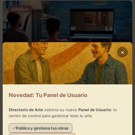
GENERAL
×
julio 9, 2026
0
Novedad: Tu Panel de Usuario
Nuevas Visitas Virtuales Guiadas e
Interactivas
Directorio de Arte
estrena su nuevo
Panel de Usuario
: tu
centro de control para gestionar todo tu arte.
Visitas virtuales guiadas e interactivas con
superzoom para descubrir obras maestras del
Publica y gestiona tus obras
Thyssen desde el aula.