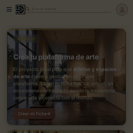
Buscar
teatros
PASO 01
Crea tu plataforma de arte
El proyecto ideal para que
artistas y espacios
de arte
creen y gestionen su propia
plataforma. Obtén tu ficha física o virtual, un
ecosistema centralizado donde tu trayectoria
cobra vida y conecta con el mundo.
Crear mi Ficha