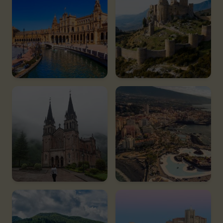
Andalucía
Aragón
300 espacios
271 espacios
Asturias
Canarias
130 espacios
148 espacios