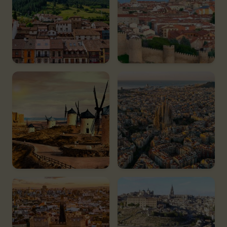
Cantabria
Castilla y León
3 espacios
235 espacios
Castilla-La
Cataluña
Mancha
255 espacios
460 espacios