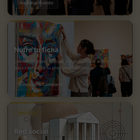
Anunciar Evento
PASO 04
Nutre tu ficha
Lee las últimas noticias del mundo del arte o únete
para compartir tu propia actualidad.
Empezar a Compartir
PASO 05
Red social