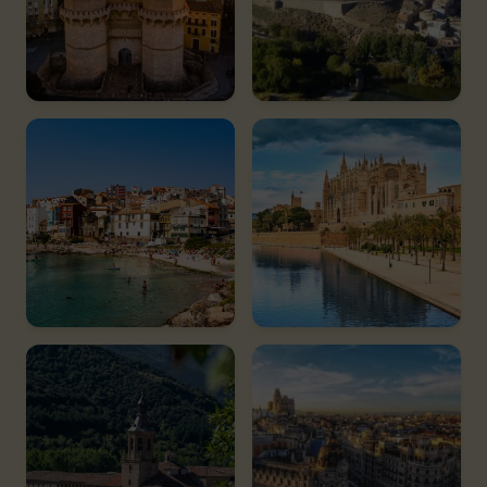
Comunidad
Extremadura
Valenciana
275 espacios
71 espacios
Galicia
Islas Baleares
88 espacios
3 espacios