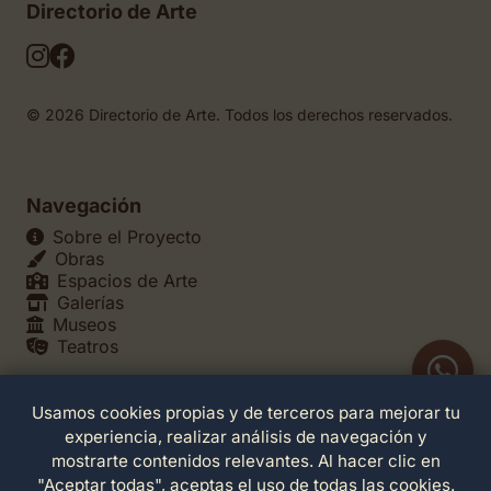
Directorio de Arte
© 2026 Directorio de Arte. Todos los derechos reservados.
Navegación
Sobre el Proyecto
Obras
Espacios de Arte
Galerías
Museos
Teatros
Usamos cookies propias y de terceros para mejorar tu
Legales
experiencia, realizar análisis de navegación y
Política de Privacidad
mostrarte contenidos relevantes. Al hacer clic en
Política de Cookies
"Aceptar todas", aceptas el uso de todas las cookies.