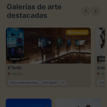
Galerías de arte
destacadas
Destacado
Galería
Galer
E²ArtD
Artu
Alcañiz
Mad
Arte contemporáneo
Arte digital
+1
Arte 