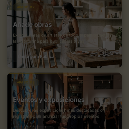
PASO 02
Añade obras
Explora obras de artistas de todo el país o únete a
la plataforma para publicar las tuyas.
Únete para Publicar
PASO 03
Eventos y exposiciones
Descubre las exposiciones más destacadas o
regístrate para anunciar tus propios eventos.