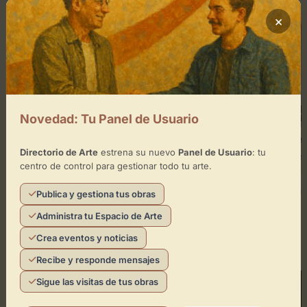
×
Galería
Galer
Novedad: Tu Panel de Usuario
Retratos
Libe
Directorio de Arte
estrena su nuevo
Panel de Usuario
: tu
Espacio Virtual
Esp
centro de control para gestionar todo tu arte.
Arte l
Publica y gestiona tus obras
Administra tu Espacio de Arte
Próximos eventos
Crea eventos y noticias
Recibe y responde mensajes
Sigue las visitas de tus obras
Activo