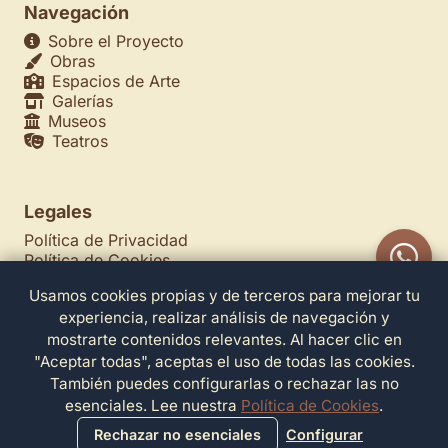
Navegación
Sobre el Proyecto
Obras
Espacios de Arte
Galerías
Museos
Teatros
Legales
Política de Privacidad
Política de Cookies
Configuración de Cookies
Usamos cookies propias y de terceros para mejorar tu
Términos de Servicio
experiencia, realizar análisis de navegación y
Contacto
mostrarte contenidos relevantes. Al hacer clic en
"Aceptar todas", aceptas el uso de todas las cookies.
También puedes configurarlas o rechazar las no
esenciales. Lee nuestra
Política de Cookies
.
Rechazar no esenciales
Configurar