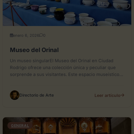
enero 6, 2026
0
Museo del Orinal
Un museo singularEl Museo del Orinal en Ciudad
Rodrigo ofrece una colección única y peculiar que
sorprende a sus visitantes. Este espacio museístico
está dedicado...
Leer artículo
Directorio de Arte
GENERAL