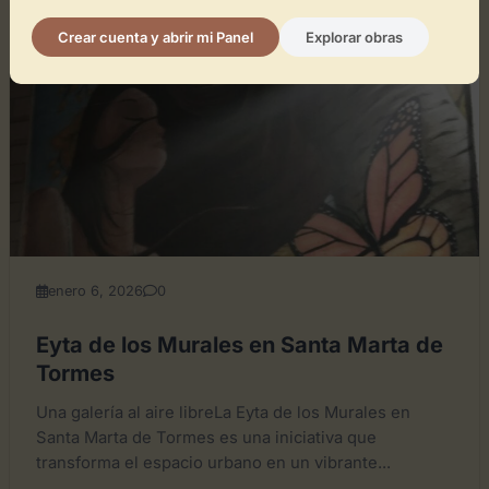
GENERAL
Crear cuenta y abrir mi Panel
Explorar obras
enero 6, 2026
0
Eyta de los Murales en Santa Marta de
Tormes
Una galería al aire libreLa Eyta de los Murales en
Santa Marta de Tormes es una iniciativa que
transforma el espacio urbano en un vibrante...