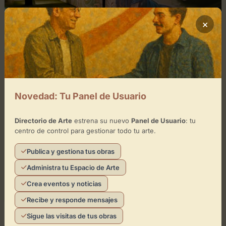
×
enero 6, 2026
0
Novedad: Tu Panel de Usuario
Graffiti ruta de arte mural
Directorio de Arte
estrena su nuevo
Panel de Usuario
: tu
Explora el arte urbano de Santa Marta de TormesEsta
centro de control para gestionar todo tu arte.
ruta de graffiti y arte mural transforma las calles de
Santa Marta de Tormes en un...
Publica y gestiona tus obras
Administra tu Espacio de Arte
Crea eventos y noticias
Leer artículo
Directorio de Arte
Recibe y responde mensajes
Sigue las visitas de tus obras