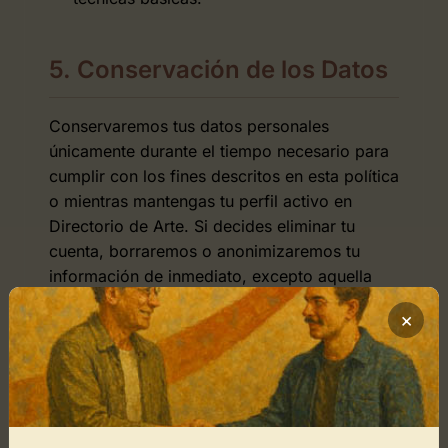
5. Conservación de los Datos
Conservaremos tus datos personales
únicamente durante el tiempo necesario para
cumplir con los fines descritos en esta política
o mientras mantengas tu perfil activo en
Directorio de Arte. Si decides eliminar tu
cuenta, borraremos o anonimizaremos tu
información de inmediato, excepto aquella
que debamos conservar de forma restringida
×
para cumplir con obligaciones legales (por
ejemplo, datos fiscales de facturas) o para la
defensa de posibles reclamaciones durante
los plazos de prescripción legal.