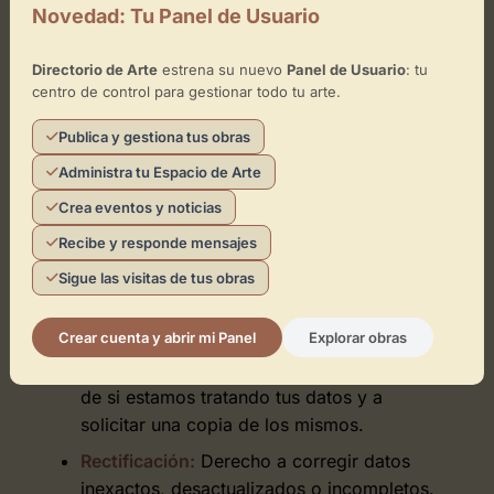
Novedad: Tu Panel de Usuario
6. Derechos del Usuario
(Derechos ARCO+)
Directorio de Arte
estrena su nuevo
Panel de Usuario
: tu
centro de control para gestionar todo tu arte.
Como interesado, dispones de una serie de
Publica y gestiona tus obras
derechos garantizados por la normativa
Administra tu Espacio de Arte
europea y española que puedes ejercitar de
Crea eventos y noticias
forma gratuita escribiéndonos a
informacion@directoriodearte.com
,
Recibe y responde mensajes
acompañando tu solicitud de una copia de tu
Sigue las visitas de tus obras
documento de identidad para acreditar tu
titularidad:
Crear cuenta y abrir mi Panel
Explorar obras
Acceso:
Derecho a obtener confirmación
de si estamos tratando tus datos y a
solicitar una copia de los mismos.
Rectificación:
Derecho a corregir datos
inexactos, desactualizados o incompletos.