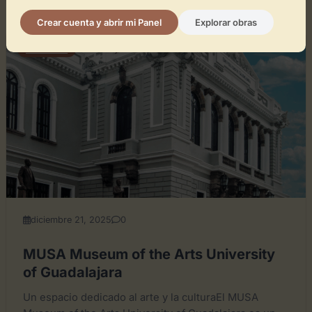
Crear cuenta y abrir mi Panel
Explorar obras
GENERAL
diciembre 21, 2025
0
MUSA Museum of the Arts University
of Guadalajara
Un espacio dedicado al arte y la culturaEl MUSA