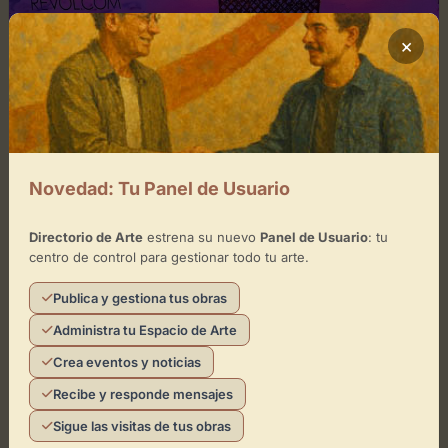
×
Novedad: Tu Panel de Usuario
diciembre 25, 2025
0
Directorio de Arte
estrena su nuevo
Panel de Usuario
: tu
centro de control para gestionar todo tu arte.
Sala REVOLCOM
Publica y gestiona tus obras
Un espacio para la cultura contemporáneaLa Sala
REVOLCOM se erige en Madridejos como un punto de
Administra tu Espacio de Arte
encuentro para las expresiones artísticas más
Crea eventos y noticias
vanguardistas. Este espacio,...
Recibe y responde mensajes
Leer artículo
Directorio de Arte
Sigue las visitas de tus obras