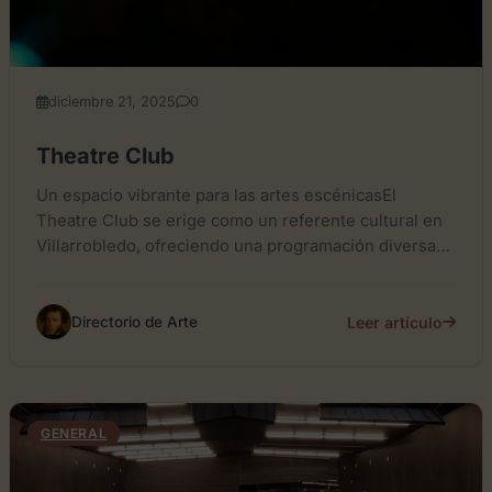
diciembre 21, 2025
0
Theatre Club
Un espacio vibrante para las artes escénicasEl
Theatre Club se erige como un referente cultural en
Villarrobledo, ofreciendo una programación diversa
que abarca desde espectáculos...
Leer artículo
Directorio de Arte
GENERAL