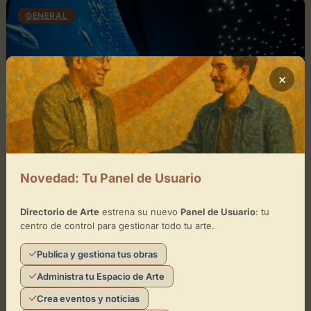
GENERAL
×
Novedad: Tu Panel de Usuario
abril 5, 2026
0
Directorio de Arte
estrena su nuevo
Panel de Usuario
: tu
Poema del Mar Aquarium
centro de control para gestionar todo tu arte.
Un Océano de Arte y Vida en el Corazón de Gran
Publica y gestiona tus obras
CanariaEl Poema del Mar Aquarium se erige como
Administra tu Espacio de Arte
una experiencia artística y sensorial única,...
Crea eventos y noticias