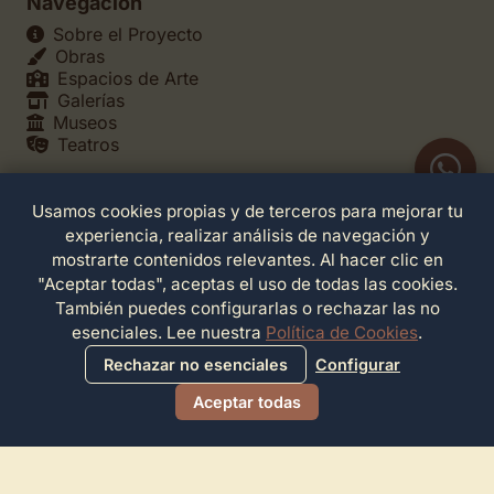
Navegación
Sobre el Proyecto
Obras
Espacios de Arte
Galerías
Museos
Teatros
Usamos cookies propias y de terceros para mejorar tu
Legales
experiencia, realizar análisis de navegación y
Política de Privacidad
mostrarte contenidos relevantes. Al hacer clic en
Política de Cookies
"Aceptar todas", aceptas el uso de todas las cookies.
Configuración de Cookies
También puedes configurarlas o rechazar las no
Términos de Servicio
esenciales. Lee nuestra
Política de Cookies
.
Contacto
Rechazar no esenciales
Configurar
Aceptar todas