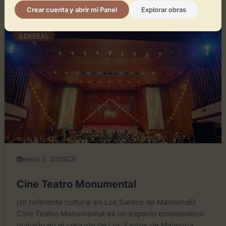
Crear cuenta y abrir mi Panel
Explorar obras
GENERAL
enero 5, 2026
0
Cine Teatro Monumental
Un referente cultural en Los Santos de MaimonaEl
Cine Teatro Monumental es un espacio emblemático
ubicado en el corazón de Los Santos de Maimona,