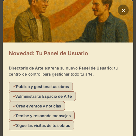
×
Novedad: Tu Panel de Usuario
enero 5, 2026
0
Directorio de Arte
estrena su nuevo
Panel de Usuario
: tu
centro de control para gestionar todo tu arte.
Discoteca Vértigo Azuaga
Publica y gestiona tus obras
Un espacio para la noche y la músicaLa Discoteca
Administra tu Espacio de Arte
Vértigo Azuaga se erige como un referente del ocio
nocturno en la comarca de Campiña Sur....
Crea eventos y noticias
Recibe y responde mensajes
Sigue las visitas de tus obras
Leer artículo
Directorio de Arte