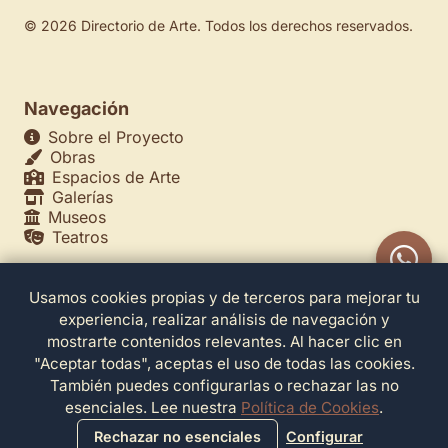
© 2026 Directorio de Arte. Todos los derechos reservados.
Navegación
Sobre el Proyecto
Obras
Espacios de Arte
Galerías
Museos
Teatros
Usamos cookies propias y de terceros para mejorar tu
Legales
experiencia, realizar análisis de navegación y
Política de Privacidad
mostrarte contenidos relevantes. Al hacer clic en
Política de Cookies
"Aceptar todas", aceptas el uso de todas las cookies.
Configuración de Cookies
También puedes configurarlas o rechazar las no
Términos de Servicio
esenciales. Lee nuestra
Política de Cookies
.
Contacto
Rechazar no esenciales
Configurar