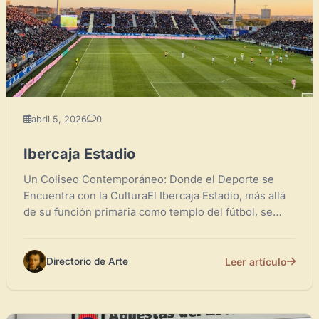
abril 5, 2026
0
Ibercaja Estadio
Un Coliseo Contemporáneo: Donde el Deporte se
Encuentra con la CulturaEl Ibercaja Estadio, más allá
de su función primaria como templo del fútbol, se
erige...
Leer artículo
Directorio de Arte