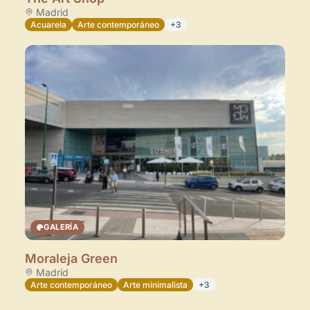
Madrid
Acuarela
Arte contemporáneo
+3
GALERÍA
Moraleja Green
Madrid
Arte contemporáneo
Arte minimalista
+3