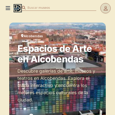
Buscar
museos
Alcobendas
Espacios de Arte
Espacios de Arte en Alcobendas
en Alcobendas
Descubre galerías de arte, museos y
teatros en Alcobendas. Explora el
mapa interactivo y encuentra los
mejores espacios culturales de la
ciudad.