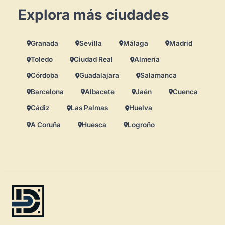
Explora más ciudades
Espacios en la zona
Granada
Sevilla
Málaga
Madrid
Toledo
Ciudad Real
Almería
Córdoba
Guadalajara
Salamanca
Barcelona
Albacete
Jaén
Cuenca
Cádiz
Las Palmas
Huelva
A Coruña
Huesca
Logroño