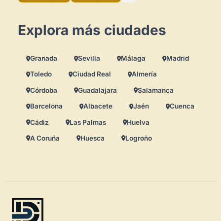
Explora más ciudades
Espacios en la zona
Granada
Sevilla
Málaga
Madrid
Toledo
Ciudad Real
Almería
Córdoba
Guadalajara
Salamanca
Barcelona
Albacete
Jaén
Cuenca
Cádiz
Las Palmas
Huelva
A Coruña
Huesca
Logroño