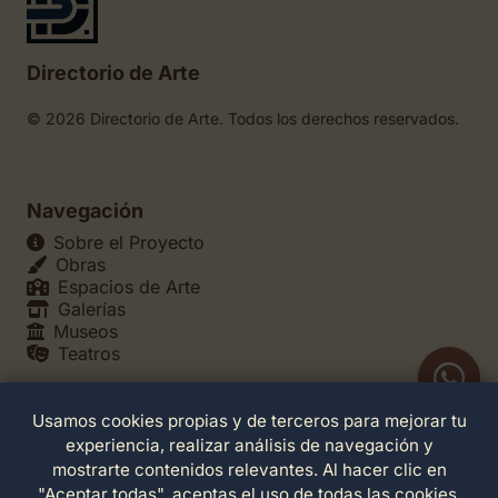
Directorio de Arte
© 2026 Directorio de Arte. Todos los derechos reservados.
Navegación
Sobre el Proyecto
Obras
Espacios de Arte
Galerías
Museos
Teatros
Usamos cookies propias y de terceros para mejorar tu
Legales
experiencia, realizar análisis de navegación y
Política de Privacidad
mostrarte contenidos relevantes. Al hacer clic en
Política de Cookies
"Aceptar todas", aceptas el uso de todas las cookies.