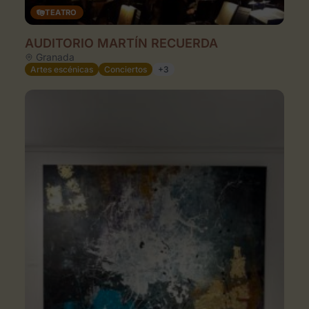
TEATRO
AUDITORIO MARTÍN RECUERDA
Granada
Artes escénicas
Conciertos
+3