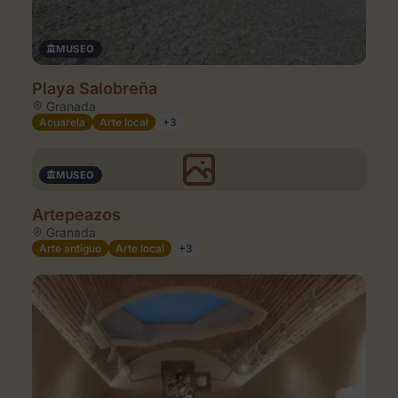
Espacios en la zona
MUSEO
Playa Salobreña
Granada
Acuarela
Arte local
+3
MUSEO
Artepeazos
Granada
Arte antiguo
Arte local
+3