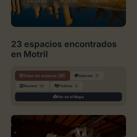
GALERÍAS
MUSEOS
TEATROS
23 espacios encontrados
en Motril
Todos los espacios
Galerías
23
3
Museos
Teatros
16
4
Espacios de Arte en Motril
Ver en el Mapa