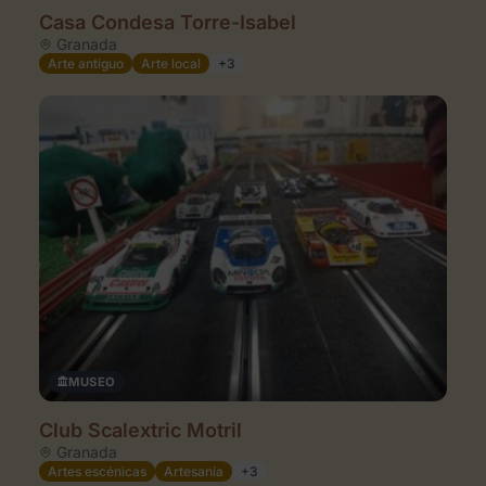
Casa Condesa Torre-Isabel
Granada
Arte antiguo
Arte local
+3
MUSEO
Club Scalextric Motril
Granada
Artes escénicas
Artesanía
+3