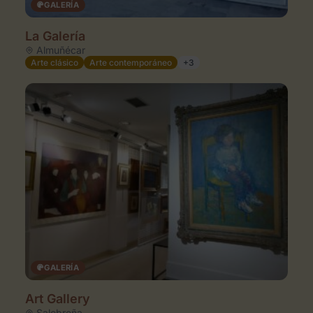
GALERÍA
La Galería
Almuñécar
Arte clásico
Arte contemporáneo
+3
GALERÍA
Art Gallery
Salobreña