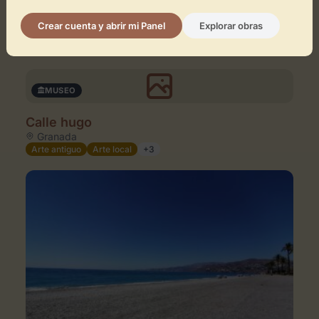
Casa Roja
Crear cuenta y abrir mi Panel
Explorar obras
Granada
Arte antiguo
Arte local
+3
MUSEO
Calle hugo
Granada
Arte antiguo
Arte local
+3