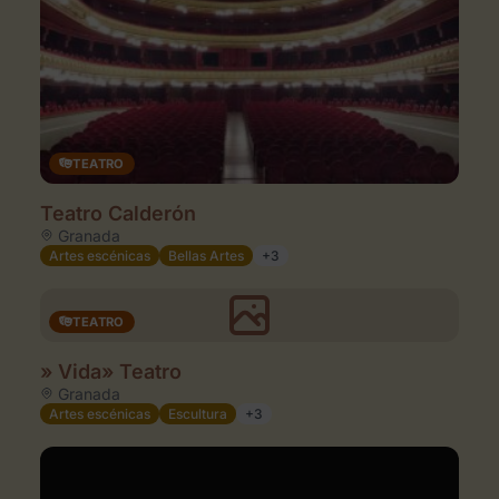
TEATRO
Teatro Calderón
Granada
Artes escénicas
Bellas Artes
+3
TEATRO
» Vida» Teatro
Granada
Artes escénicas
Escultura
+3