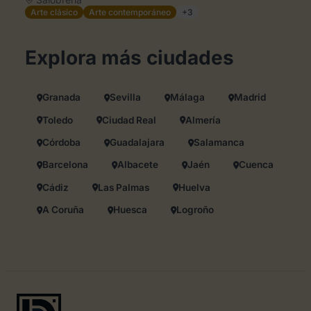
Arte clásico
Arte contemporáneo
+3
Explora más ciudades
Granada
Sevilla
Málaga
Madrid
Toledo
Ciudad Real
Almería
Córdoba
Guadalajara
Salamanca
Barcelona
Albacete
Jaén
Cuenca
Cádiz
Las Palmas
Huelva
A Coruña
Huesca
Logroño