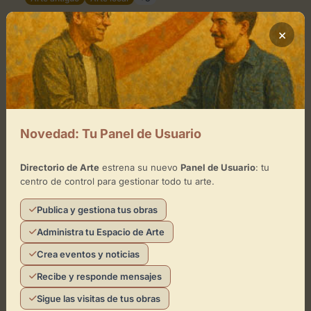
×
Novedad: Tu Panel de Usuario
Directorio de Arte
estrena su nuevo
Panel de Usuario
: tu
centro de control para gestionar todo tu arte.
MUSEO
Publica y gestiona tus obras
Mirador Enrique Morente
Administra tu Espacio de Arte
Granada
Crea eventos y noticias
Arte local
Artesanía
+3
Recibe y responde mensajes
Sigue las visitas de tus obras
MUSEO