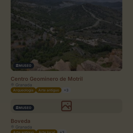
MUSEO
Centro Geominero de Motril
Granada
Arqueología
Arte antiguo
+3
MUSEO
Boveda
Granada
Arte antiguo
Arte local
+3