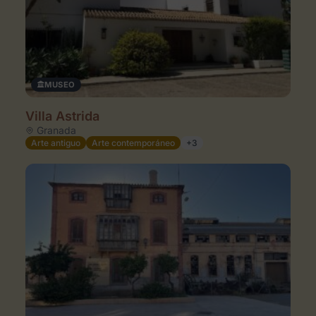
MUSEO
Villa Astrida
Granada
Arte antiguo
Arte contemporáneo
+3