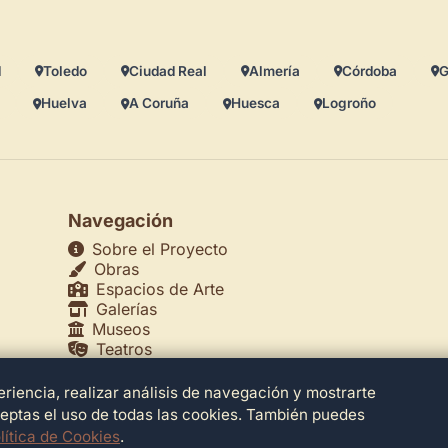
d
Toledo
Ciudad Real
Almería
Córdoba
G
Huelva
A Coruña
Huesca
Logroño
Navegación
Sobre el Proyecto
Obras
Espacios de Arte
Galerías
Museos
Teatros
riencia, realizar análisis de navegación y mostrarte
ceptas el uso de todas las cookies. También puedes
lítica de Cookies
.