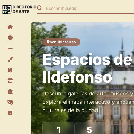
Buscar
museos
San Ildefonso
Espacios de
Espacios de Arte en San Ildefonso
Ildefonso
Descubre galerías de arte, museos y 
Explora el mapa interactivo y encuen
culturales de la ciudad.
1
5