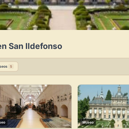
n San Ildefonso
seos
5
Novedad: Tu Panel 
Directorio de Arte
estrena su n
centro de control para gestionar 
seo
Museo
Publica y gestiona tus obras