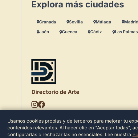
Explora más ciudades
Granada
Sevilla
Málaga
Madri
Jaén
Cuenca
Cádiz
Las Palmas
Directorio de Arte
Usamos cookies propias y de terceros para mejorar tu expe
© 2026 Directorio de Arte. Todos los derechos
reservados.
contenidos relevantes. Al hacer clic en "Aceptar todas", a
configurarlas o rechazar las no esenciales. Lee nuestra
Po