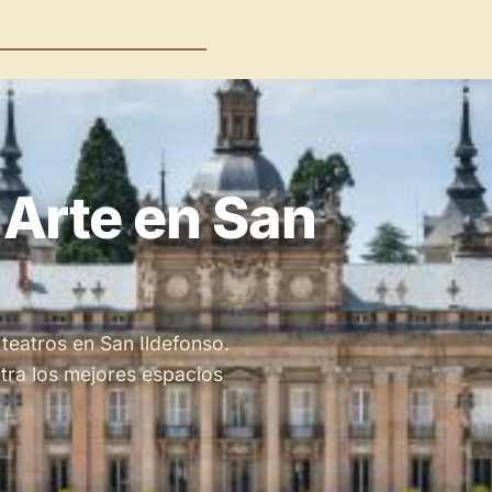
 Arte en San
Espacios en
teatros en San Ildefonso.
tra los mejores espacios