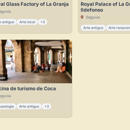
al Glass Factory of La Granja
Royal Palace of La G
Administra tu Espacio de Arte
Ildefonso
govia
Segovia
Recibe y responde mensajes
e antiguo
Arte local
+3
Sigue las visitas de tus obras
Arte antiguo
Arte renacen
Crear cuenta y abrir mi Panel
seo
cina de turismo de Coca
govia
ueología
Arte antiguo
+3