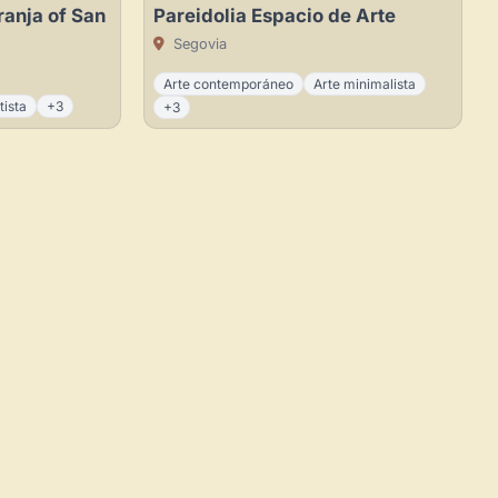
ranja of San
Pareidolia Espacio de Arte
Crea eventos y noticias
Segovia
Arte contemporáneo
Arte minimalista
tista
+3
+3
Explorar obras