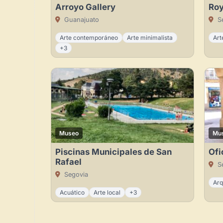
Arroyo Gallery
Roy
Guanajuato
Se
Arte contemporáneo
Arte minimalista
Art
+3
Museo
Mu
Piscinas Municipales de San
Ofi
Rafael
Se
Segovia
Arq
Acuático
Arte local
+3