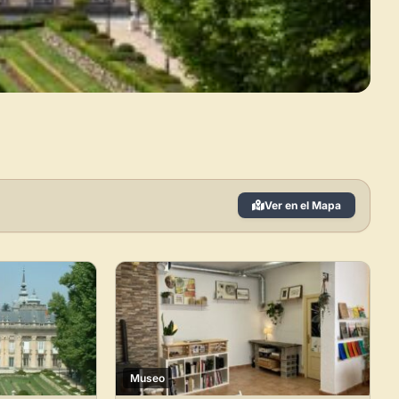
Ver en el Mapa
×
de Usuario
uevo
Panel de Usuario
: tu
todo tu arte.
Museo