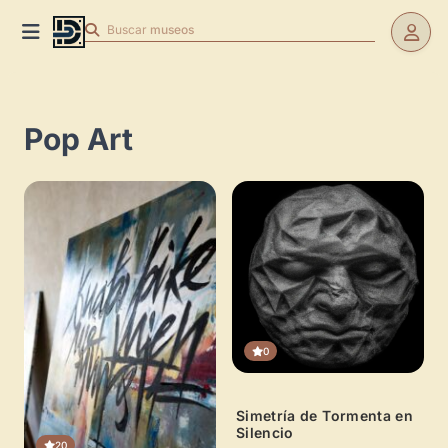
Buscar
museos
Pop Art
0
Simetría de Tormenta en
Silencio
20