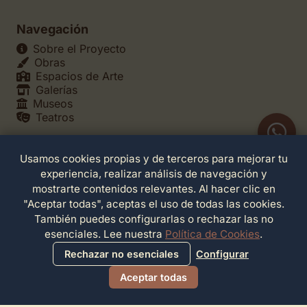
Navegación
Sobre el Proyecto
Obras
Espacios de Arte
Galerías
Museos
Teatros
Usamos cookies propias y de terceros para mejorar tu
Legales
experiencia, realizar análisis de navegación y
Política de Privacidad
mostrarte contenidos relevantes. Al hacer clic en
Política de Cookies
"Aceptar todas", aceptas el uso de todas las cookies.
Configuración de Cookies
También puedes configurarlas o rechazar las no
Términos de Servicio
esenciales. Lee nuestra
Política de Cookies
.
Contacto
Rechazar no esenciales
Configurar
Aceptar todas