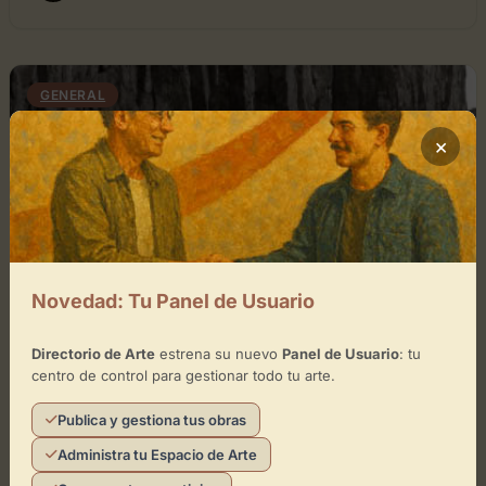
GENERAL
×
Novedad: Tu Panel de Usuario
Directorio de Arte
estrena su nuevo
Panel de Usuario
: tu
diciembre 22, 2024
0
centro de control para gestionar todo tu arte.
CICLO DE CONCIERTOS After the
Publica y gestiona tus obras
Whale
Administra tu Espacio de Arte
Ciclo de Conciertos: After the Whale El Museo de