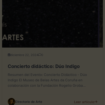
diciembre 22, 2024
0
Concierto didáctico: Dúo Indigo
Resumen del Evento: Concierto Didáctico - Dúo
Indigo El Museo de Belas Artes da Coruña en
colaboración con la Fundación Rogelio Groba
organiza un concierto...
Leer artículo
Directorio de Arte