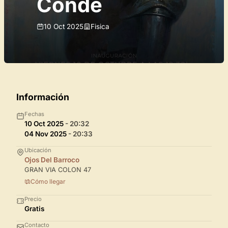
Conde
10 Oct 2025
Fisica
Información
Fechas
10 Oct 2025
- 20:32
04 Nov 2025
- 20:33
Ubicación
Ojos Del Barroco
GRAN VIA COLON 47
Cómo llegar
Precio
Gratis
Contacto