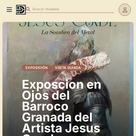
Buscar
museos
EXPOSICIÓN
VISITA GUIADA
Exposcion en
Ojos del
Barroco
Granada del
Artista Jesus