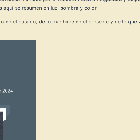
s aquí se resumen en luz, sombra y color.
Novedad: Tu Panel 
 en el pasado, de lo que hace en el presente y de lo que ve
Directorio de Arte
estrena su n
centro de control para gestionar 
Publica y gestiona tus obras
Administra tu Espacio de Arte
Recibe y responde mensajes
Sigue las visitas de tus obras
Crear cuenta y abrir mi Panel