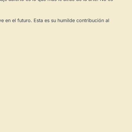
×
de Usuario
 en el futuro. Esta es su humilde contribución al
uevo
Panel de Usuario
: tu
todo tu arte.
Crea eventos y noticias
Explorar obras