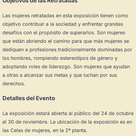
Objetivos de las Retratadas
Las mujeres retratadas en esta exposición tienen como
objetivo contribuir a la sociedad y enfrentar grandes
desafíos con el propósito de superarlos. Son mujeres
Novedad: Tu Panel de Usuario
que están abriendo el camino para que más mujeres se
Directorio de Arte
estrena su nuevo
Panel de Usuario
: tu
dediquen a profesiones tradicionalmente dominadas por
centro de control para gestionar todo tu arte.
los hombres, rompiendo estereotipos de género y
adoptando roles de liderazgo. Son mujeres que ayudan
Publica y gestiona tus obras
a otras a alcanzar sus metas y que luchan por sus
Administra tu Espacio de Arte
derechos.
Crea eventos y noticias
Recibe y responde mensajes
Detalles del Evento
Sigue las visitas de tus obras
La exposición estará abierta al público del 24 de octubre
al 30 de noviembre. La ubicación de la exposición es en
Crear cuenta y abrir mi Panel
Explorar obras
las Celas de mujeres, en la 2ª planta.