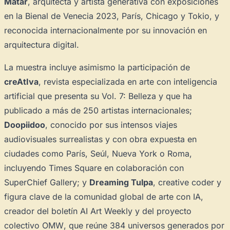
Matar
, arquitecta y artista generativa con exposiciones
Novedad: Tu Panel de Usuario
en la Bienal de Venecia 2023, París, Chicago y Tokio, y
Directorio de Arte
estrena su nuevo
Panel de Usuario
: tu
reconocida internacionalmente por su innovación en
centro de control para gestionar todo tu arte.
arquitectura digital.
Publica y gestiona tus obras
La muestra incluye asimismo la participación de
Administra tu Espacio de Arte
creAtIva
, revista especializada en arte con inteligencia
Crea eventos y noticias
artificial que presenta su Vol. 7:
Belleza
y que ha
Recibe y responde mensajes
publicado a más de 250 artistas internacionales;
Doopiidoo
, conocido por sus intensos viajes
Sigue las visitas de tus obras
audiovisuales surrealistas y con obra expuesta en
Crear cuenta y abrir mi Panel
Explorar obras
ciudades como París, Seúl, Nueva York o Roma,
incluyendo Times Square en colaboración con
SuperChief Gallery; y
Dreaming Tulpa
, creative coder y
figura clave de la comunidad global de arte con IA,
creador del boletín
AI Art Weekly
y del proyecto
colectivo
OMW
, que reúne 384 universos generados por