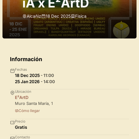
iA x E²ArtD
Alcañiz
18 Dec 2025
Fisica
Información
Fechas
18 Dec 2025
- 11:00
25 Jan 2026
- 14:00
Ubicación
E²ArtD
Muro Santa María, 1
Cómo llegar
Precio
Gratis
Contacto