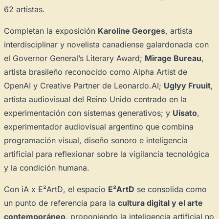
62 artistas.
Completan la exposición
Karoline Georges
, artista
interdisciplinar y novelista canadiense galardonada con
el Governor General’s Literary Award;
Mirage Bureau
,
artista brasileño reconocido como Alpha Artist de
OpenAI y Creative Partner de Leonardo.AI;
Uglyy Fruuit
,
artista audiovisual del Reino Unido centrado en la
experimentación con sistemas generativos; y
Uisato
,
experimentador audiovisual argentino que combina
programación visual, diseño sonoro e inteligencia
artificial para reflexionar sobre la vigilancia tecnológica
y la condición humana.
Con
iA x E²ArtD
, el espacio
E²ArtD
se consolida como
un punto de referencia para la
cultura digital y el arte
contemporáneo
, proponiendo la inteligencia artificial no