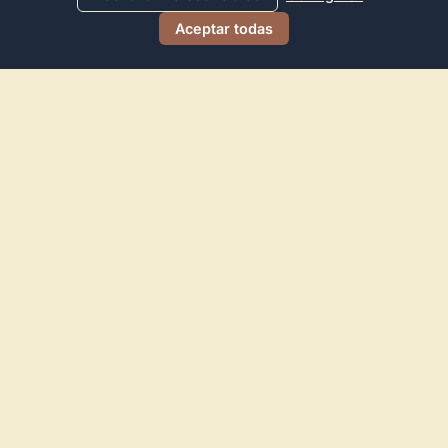
Aceptar todas
Directorio de Arte
© 2026 Directorio de Arte. Todos los derechos reservados.
Navegación