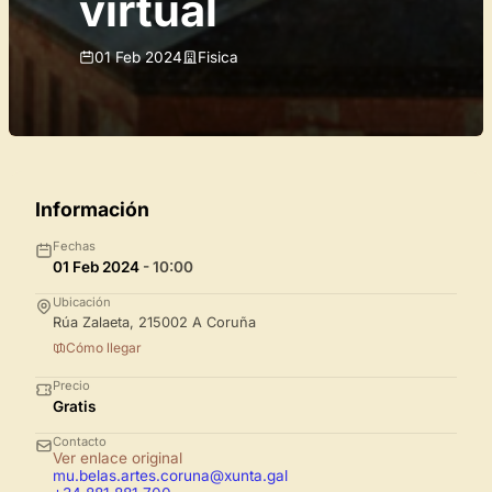
virtual
01 Feb 2024
Fisica
Información
Fechas
01 Feb 2024
- 10:00
Ubicación
Rúa Zalaeta, 215002 A Coruña
Cómo llegar
Precio
Gratis
Contacto
Ver enlace original
mu.belas.artes.coruna@xunta.gal