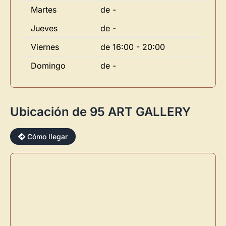
Martes
de -
Jueves
de -
Viernes
de 16:00 - 20:00
Domingo
de -
×
Ubicación de 95 ART GALLERY
Cómo llegar
Novedad: Tu Panel de Usuario
Directorio de Arte
estrena su nuevo
Panel de Usuario
: tu
centro de control para gestionar todo tu arte.
Publica y gestiona tus obras