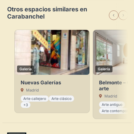
Otros espacios similares en
Carabanchel
Galería
Galería
Nuevas Galerías
Belmonte – Ga
arte
Madrid
Madrid
Arte callejero
Arte clásico
Arte antiguo
+3
Arte contemporán