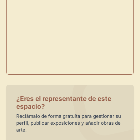
Administra tu Espacio de Arte
Crea eventos y noticias
Recibe y responde mensajes
Sigue las visitas de tus obras
Crear cuenta y abrir mi Panel
Explorar obras
¿Eres el representante de este
espacio?
Reclámalo de forma gratuita para gestionar su
perfil, publicar exposiciones y añadir obras de
arte.