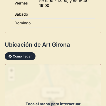
de 9:00 - 13:00, y de 16:00 -
Viernes
19:00
Sábado
Domingo
Ubicación de Art Girona
Cómo llegar
×
+
−
×
Novedad: Tu Panel de Usuario
Art Girona
Toca el mapa para interactuar
Directorio de Arte
estrena su nuevo
Panel de Usuario
: tu