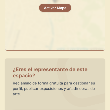
centro de control para gestionar todo tu arte.
Activar Mapa
Publica y gestiona tus obras
Administra tu Espacio de Arte
Crea eventos y noticias
Recibe y responde mensajes
Sigue las visitas de tus obras
Leaflet
| ©
OpenStreetMap
contributors
Crear cuenta y abrir mi Panel
Explorar obras
¿Eres el representante de este
espacio?
Reclámalo de forma gratuita para gestionar su
perfil, publicar exposiciones y añadir obras de
arte.