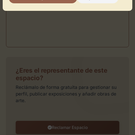
¿Eres el representante de este
espacio?
Reclámalo de forma gratuita para gestionar su
perfil, publicar exposiciones y añadir obras de
arte.
Reclamar Espacio