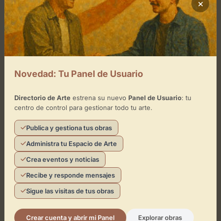
×
Sábado
de 12:00 - 19:00
Domingo
de 12:00 - 19:00
Ubicación de Casa Belsa
Novedad: Tu Panel de Usuario
Cómo llegar
Directorio de Arte
estrena su nuevo
Panel de Usuario
: tu
centro de control para gestionar todo tu arte.
Publica y gestiona tus obras
Administra tu Espacio de Arte
Crea eventos y noticias
Recibe y responde mensajes
Sigue las visitas de tus obras
Crear cuenta y abrir mi Panel
Explorar obras