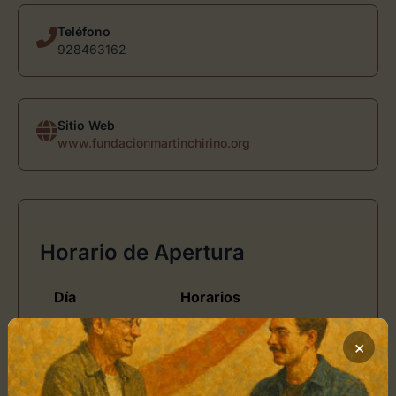
Teléfono
928463162
Sitio Web
www.fundacionmartinchirino.org
Horario de Apertura
Día
Horarios
Lunes
×
Martes
de 10:00 - 19:00
Miércoles
de 10:00 - 19:00