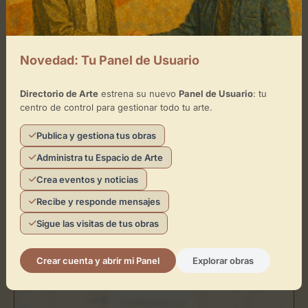
Jueves
de 10:00 - 19:00
Viernes
de 10:00 - 19:00
Novedad: Tu Panel de Usuario
Sábado
de 10:00 - 19:00
Directorio de Arte
estrena su nuevo
Panel de Usuario
: tu
Domingo
de 10:00 - 14:00
centro de control para gestionar todo tu arte.
Publica y gestiona tus obras
Administra tu Espacio de Arte
Ubicación de Castillo de la Luz
Crea eventos y noticias
Cómo llegar
Recibe y responde mensajes
Sigue las visitas de tus obras
+
−
Crear cuenta y abrir mi Panel
Explorar obras
×
Castillo de la Luz