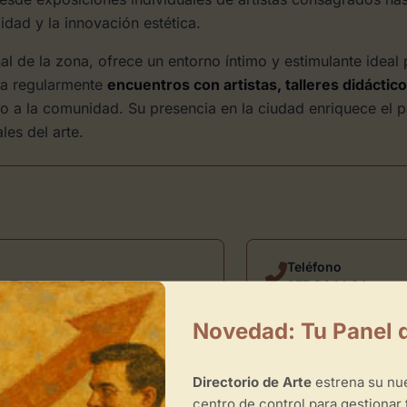
dad y la innovación estética.
onal de la zona, ofrece un entorno íntimo y estimulante idea
iza regularmente
encuentros con artistas, talleres didáctic
to a la comunidad. Su presencia en la ciudad enriquece el p
les del arte.
Teléfono
s, Tarragona, Spain
977 34 14 64
Novedad: Tu Panel 
Directorio de Arte
estrena su n
centro de control para gestionar 