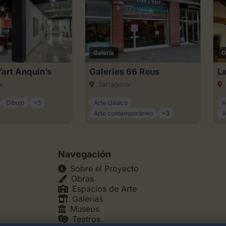
Galería
G
’art Anquin’s
Galeries 66 Reus
L
a
Tarragona
Dibujo
+3
Arte clásico
A
Arte contemporáneo
+3
A
Navegación
Sobre el Proyecto
Obras
Espacios de Arte
Galerías
Museos
Teatros