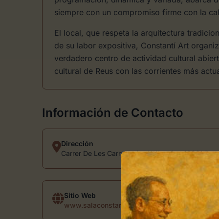
siempre con un compromiso firme con la cali
El local, que respeta la arquitectura tradici
de su labor expositiva, Constantí Art organ
verdadero centro de actividad cultural abier
cultural de Reus con las corrientes más actua
Información de Contacto
Dirección
Carrer De Les Carnisseries Velles, 3a, 43201 Reu
Sitio Web
www.salaconstantiart.com