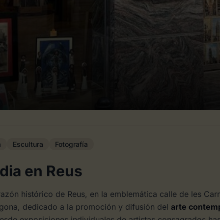
a
Escultura
Fotografía
dia en Reus
orazón histórico de Reus, en la emblemática calle de les Ca
ragona, dedicado a la promoción y difusión del
arte contem
esde exposiciones individuales de artistas consagrados ha