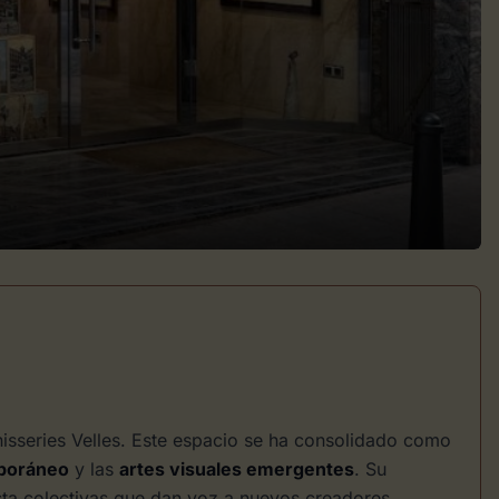
rnisseries Velles. Este espacio se ha consolidado como
poráneo
y las
artes visuales emergentes
. Su
sta colectivas que dan voz a nuevos creadores,