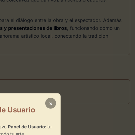
l para el diálogo entre la obra y el espectador. Además
os y presentaciones de libros
, funcionando como un
anorama artístico local, conectando la tradición
×
de Usuario
uevo
Panel de Usuario
: tu
todo tu arte.