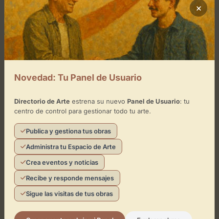
Cómo llegar
×
+
−
×
Novedad: Tu Panel de Usuario
DRESU
Directorio de Arte
estrena su nuevo
Panel de Usuario
: tu
Toca el mapa para interactuar
centro de control para gestionar todo tu arte.
Activar Mapa
Publica y gestiona tus obras
Administra tu Espacio de Arte
Crea eventos y noticias
Recibe y responde mensajes
Sigue las visitas de tus obras
Leaflet
| ©
OpenStreetMap
contributors