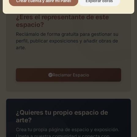
Crear cuenta y abrir mi Panel
Explorar obras
¿Eres el representante de este
espacio?
Reclámalo de forma gratuita para gestionar su
perfil, publicar exposiciones y añadir obras de
arte.
Reclamar Espacio
¿Quieres tu propio espacio de
arte?
Crea tu propia página de espacio y exposición.
Únete a nuestra comunidad y conecta con