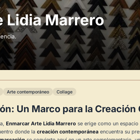
 Lidia Marrero
iencia.
Arte contemporáneo
Collage
ción: Un Marco para la Creaci
ia,
Enmarcar Arte Lidia Marrero
se erige como un espacio 
cuentro donde la
creación contemporánea
encuentra su pres
marcación
se convierte aquí en un arte complementario, un 