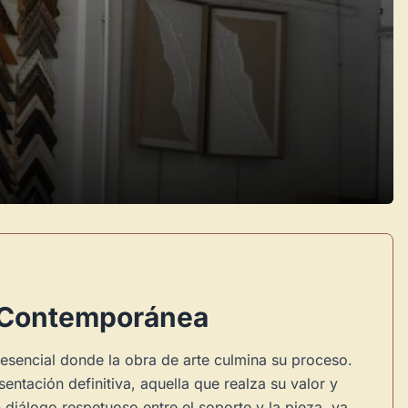
ón Contemporánea
esencial donde la obra de arte culmina su proceso.
entación definitiva, aquella que realza su valor y
diálogo respetuoso entre el soporte y la pieza, ya