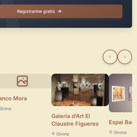
Registrarme gratis
anco Mora
Girona
Galeria d’Art El
Espai Barri
Claustre Figueres
Girona
Girona