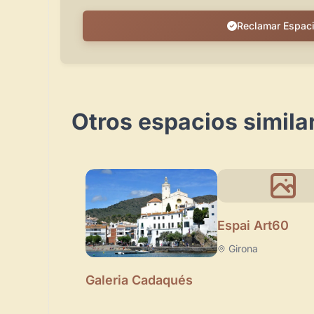
Reclamar Espac
Otros espacios simila
Espai Art60
Girona
Galeria Cadaqués