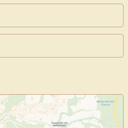
t
×
de Usuario
uevo
Panel de Usuario
: tu
todo tu arte.