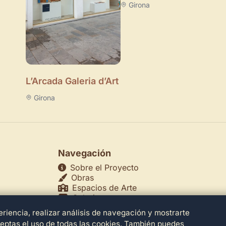
Girona
L’Arcada Galeria d’Art
Girona
Navegación
Sobre el Proyecto
Obras
Espacios de Arte
Galerías
Museos
riencia, realizar análisis de navegación y mostrarte
echos
Teatros
ceptas el uso de todas las cookies. También puedes