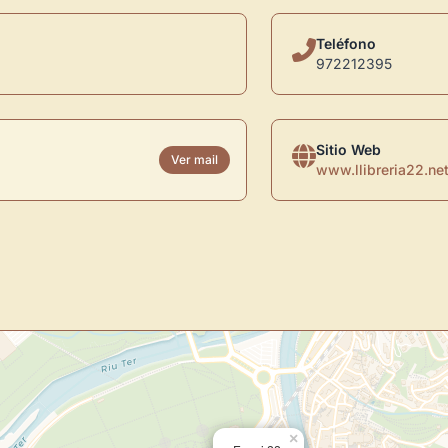
Teléfono
972212395
Sitio Web
Ver mail
www.llibreria22.ne
Novedad: Tu Panel 
Directorio de Arte
estrena su n
centro de control para gestionar 
×