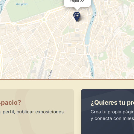
Espai 22
Publica y gestiona tus obras
Administra tu Espacio de Arte
Recibe y responde mensajes
Sigue las visitas de tus obras
Crear cuenta y abrir mi Panel
spacio?
¿Quieres tu pr
 perfil, publicar exposiciones
Crea tu propia pági
y conecta con miles