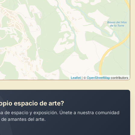
Crea eventos y noticias
Explorar obras
Leaflet
| ©
OpenStreetMap
contributors
opio espacio de arte?
na de espacio y exposición. Únete a nuestra comunidad
 de amantes del arte.