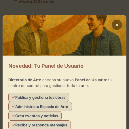
www.art20xx.com
Ubicación de Galería de Arte Luis
×
Burgos
Cómo llegar
+
Novedad: Tu Panel de Usuario
−
Directorio de Arte
estrena su nuevo
Panel de Usuario
: tu
centro de control para gestionar todo tu arte.
×
Galería de Arte Luis Burgos
Publica y gestiona tus obras
Toca el mapa para interactuar
Administra tu Espacio de Arte
Crea eventos y noticias
Activar Mapa
Recibe y responde mensajes