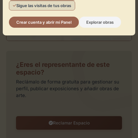
Sigue las visitas de tus obras
Crear cuenta y abrir mi Panel
Explorar obras
Leaflet
| ©
OpenStreetMap
contributors
¿Eres el representante de este
espacio?
Reclámalo de forma gratuita para gestionar su
perfil, publicar exposiciones y añadir obras de
arte.
Reclamar Espacio