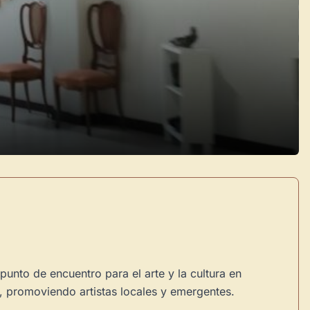
×
de Usuario
uevo
Panel de Usuario
: tu
todo tu arte.
Crea eventos y noticias
Explorar obras
unto de encuentro para el arte y la cultura en
l, promoviendo artistas locales y emergentes.