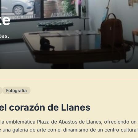
te
Novedad: Tu Panel 
tes.
Directorio de Arte
estrena su n
centro de control para gestionar 
Publica y gestiona tus obras
Administra tu Espacio de Arte
Recibe y responde mensajes
Sigue las visitas de tus obras
Fotografía
Crear cuenta y abrir mi Panel
 el corazón de Llanes
la emblemática Plaza de Abastos de Llanes, ofreciendo un p
 una galería de arte con el dinamismo de un centro cultura