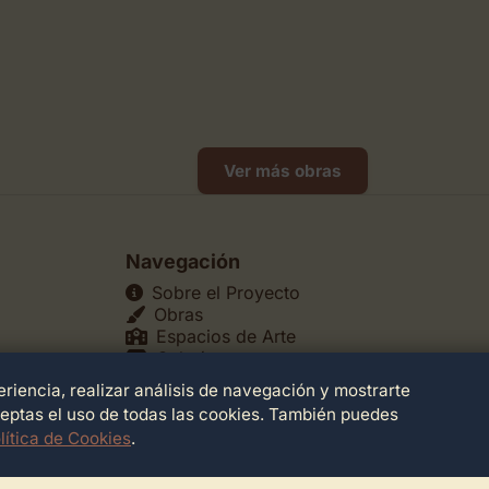
Ver más obras
Navegación
Sobre el Proyecto
Obras
Espacios de Arte
Galerías
Museos
riencia, realizar análisis de navegación y mostrarte
echos
Teatros
ceptas el uso de todas las cookies. También puedes
lítica de Cookies
.