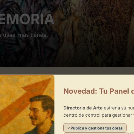
MEMORIA
s usas, más tienes.
Novedad: Tu Panel 
Directorio de Arte
estrena su n
centro de control para gestionar 
Publica y gestiona tus obras