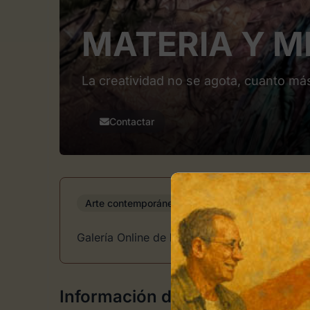
MATERIA Y 
La creatividad no se agota, cuanto má
Contactar
Arte contemporáneo
Galería Online de la artista Ana Kai.
Información de Contacto