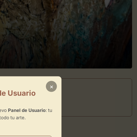
×
de Usuario
uevo
Panel de Usuario
: tu
todo tu arte.