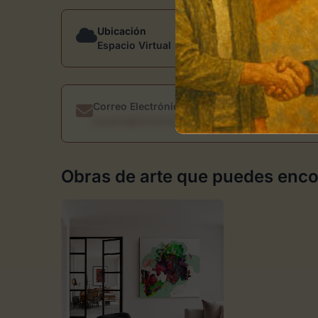
Ubicación
Espacio Virtual
Correo Electrónico
usuario@directoriodearte.com
Obras de arte que puedes en