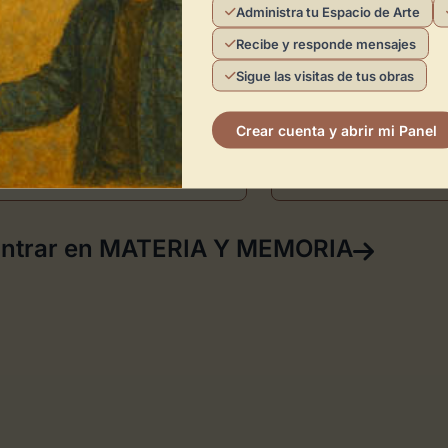
Administra tu Espacio de Arte
Recibe y responde mensajes
Teléfono
646302092
Sigue las visitas de tus obras
Crear cuenta y abrir mi Panel
Sitio Web
Ver mail
www.anakaiart.co
contrar en MATERIA Y MEMORIA