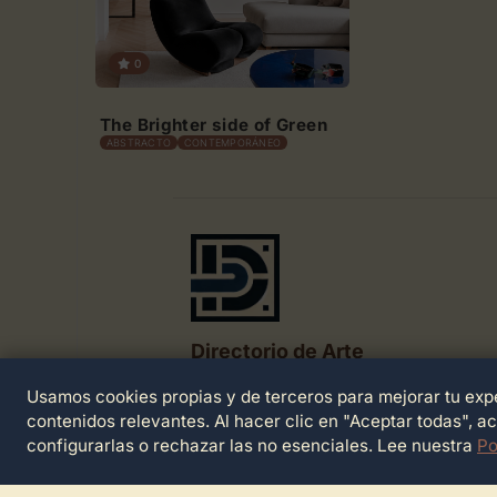
0
The Brighter side of Green
ABSTRACTO
CONTEMPORÁNEO
Directorio de Arte
Usamos cookies propias y de terceros para mejorar tu expe
© 2026 Directorio de Arte. Todos los der
reservados.
contenidos relevantes. Al hacer clic en "Aceptar todas", a
configurarlas o rechazar las no esenciales. Lee nuestra
Po