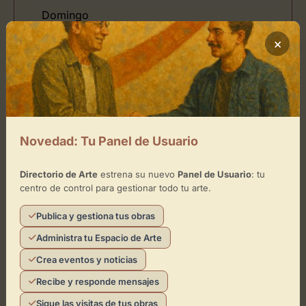
Domingo
×
Ubicación de MejorArte Center
Cómo llegar
Novedad: Tu Panel de Usuario
+
−
Directorio de Arte
estrena su nuevo
Panel de Usuario
: tu
centro de control para gestionar todo tu arte.
×
MejorArte Center
Publica y gestiona tus obras
Administra tu Espacio de Arte
Toca el mapa para interactuar
Crea eventos y noticias
Activar Mapa
Recibe y responde mensajes
Sigue las visitas de tus obras