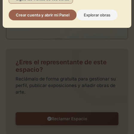
Crear cuenta y abrir mi Panel
Explorar obras
Leaflet
| ©
OpenStreetMap
contributors
¿Eres el representante de este
espacio?
Reclámalo de forma gratuita para gestionar su
perfil, publicar exposiciones y añadir obras de
arte.
Reclamar Espacio