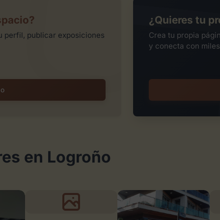
spacio?
¿Quieres tu pr
 perfil, publicar exposiciones
Crea tu propia pági
y conecta con miles
io
res en Logroño