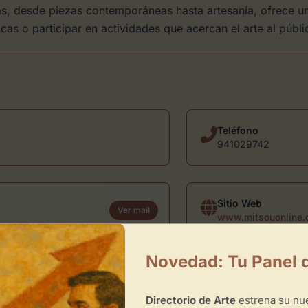
s, desde piezas contemporáneas hasta artesanía, ofrece una 
icas o participar en actividades que acercan el arte al públi
Teléfono
941029742
Sitio Web
Ver mail
www.mitsouonline
Novedad: Tu Panel 
& Studio
Directorio de Arte
estrena su n