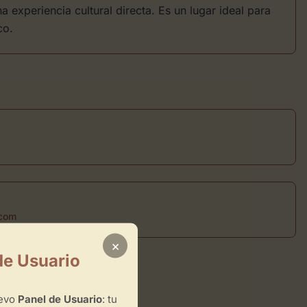
experiencia cultural directa. Es un lugar ideal para
co.
.com
×
de Usuario
uevo
Panel de Usuario
: tu