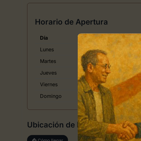
Horario de Apertura
Día
Hor
Lunes
de 
Martes
de 
Jueves
de 
Viernes
de 
Domingo
Ubicación de Mundo Manual Ar
Cómo llegar