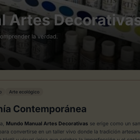
 Artes Decorativa
 comprender la verdad.
o
Arte ecológico
sanía Contemporánea
ia,
Mundo Manual Artes Decorativas
se erige como un sant
ra convertirse en un taller vivo donde la tradición artesana
áctil y visual única que celebra la imperfección y el cará