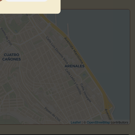
Leaflet
| ©
OpenStreetMap
contributors