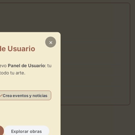
×
de Usuario
uevo
Panel de Usuario
: tu
todo tu arte.
Crea eventos y noticias
Explorar obras