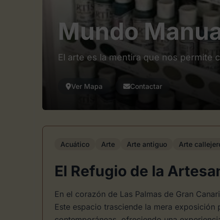
Mundo Manual
El arte es la mentira que nos permite
Ver Mapa
Contactar
Acuático
Arte
Arte antiguo
Arte callejer
El Refugio de la Arte
En el corazón de Las Palmas de Gran Canar
Este espacio trasciende la mera exposición pa
contemporáneas, ofreciendo una experiencia t