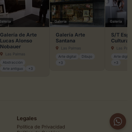
Galería
Galería
Galería
Galería de Arte
Galería Arte
S/T Esp
Lucas Alonso
Santana
Cultural
Nobauer
Las Palmas
Las Pal
Las Palmas
Arte digital
Dibujo
Arte digital
Abstracción
+3
+3
Arte antiguo
+3
Legales
Política de Privacidad