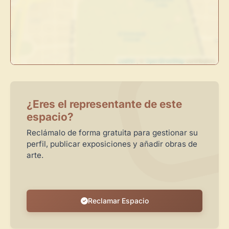
Crea eventos y noticias
Recibe y responde mensajes
Sigue las visitas de tus obras
Leaflet
| ©
OpenStreetMap
contributors
Crear cuenta y abrir mi Panel
Explorar obras
¿Eres el representante de este
espacio?
Reclámalo de forma gratuita para gestionar su
perfil, publicar exposiciones y añadir obras de
arte.
Reclamar Espacio