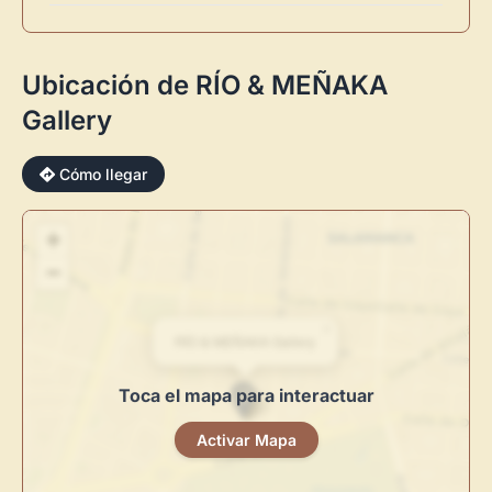
Ubicación de RÍO & MEÑAKA
Gallery
×
Cómo llegar
+
−
Novedad: Tu Panel de Usuario
×
RÍO & MEÑAKA Gallery
Directorio de Arte
estrena su nuevo
Panel de Usuario
: tu
Toca el mapa para interactuar
centro de control para gestionar todo tu arte.
Publica y gestiona tus obras
Activar Mapa
Administra tu Espacio de Arte