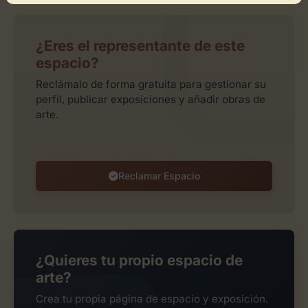
¿Eres el representante de este
espacio?
Reclámalo de forma gratuita para gestionar su
perfil, publicar exposiciones y añadir obras de
arte.
Reclamar Espacio
¿Quieres tu propio espacio de
arte?
Crea tu propia página de espacio y exposición.