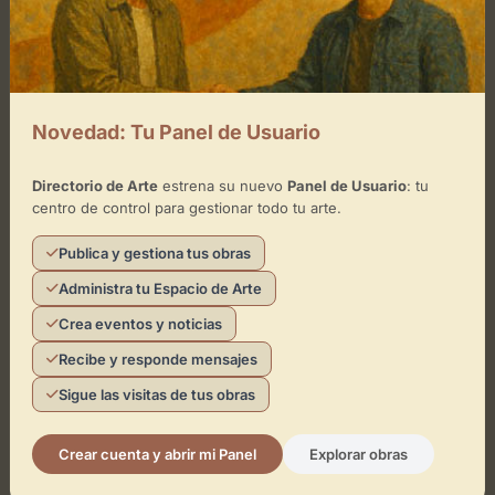
Cómo llegar
+
−
Novedad: Tu Panel de Usuario
×
Directorio de Arte
estrena su nuevo
Panel de Usuario
: tu
Trinta
centro de control para gestionar todo tu arte.
Toca el mapa para interactuar
Publica y gestiona tus obras
Administra tu Espacio de Arte
Activar Mapa
Crea eventos y noticias
Recibe y responde mensajes
Sigue las visitas de tus obras
Crear cuenta y abrir mi Panel
Explorar obras
Leaflet
| ©
OpenStreetMap
contributors