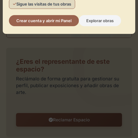
Sigue las visitas de tus obras
Crear cuenta y abrir mi Panel
Explorar obras
Leaflet
| ©
OpenStreetMap
contributors
¿Eres el representante de este
espacio?
Reclámalo de forma gratuita para gestionar su
perfil, publicar exposiciones y añadir obras de
arte.
Reclamar Espacio