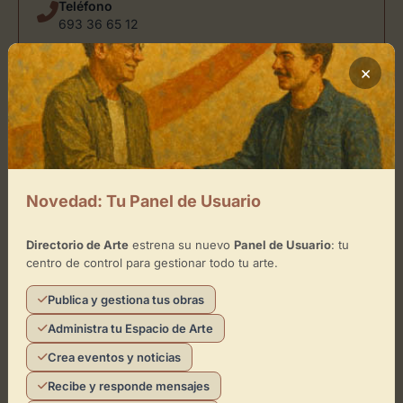
Teléfono
693 36 65 12
×
Ubicación de Volta
Cómo llegar
+
Novedad: Tu Panel de Usuario
−
Directorio de Arte
estrena su nuevo
Panel de Usuario
: tu
centro de control para gestionar todo tu arte.
×
Volta
Publica y gestiona tus obras
Toca el mapa para interactuar
Administra tu Espacio de Arte
Activar Mapa
Crea eventos y noticias
Recibe y responde mensajes