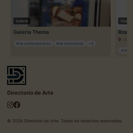
Galería
Galería
Galería Thema
Rosa 
Valen
Arte contemporáneo
Arte minimalista
+3
Arte c
Directorio de Arte
© 2026 Directorio de Arte. Todos los derechos reservados.