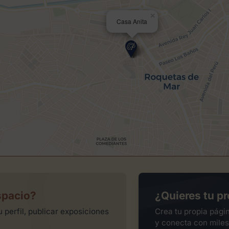
×
Casa Anita
spacio?
¿Quieres tu pr
 perfil, publicar exposiciones
Crea tu propia pági
y conecta con miles