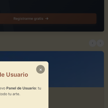
Registrarme gratis
×
de Usuario
uevo
Panel de Usuario
: tu
todo tu arte.