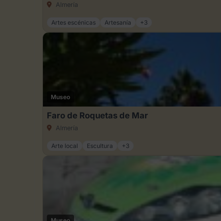
Almería
Artes escénicas
Artesanía
+3
Museo
Faro de Roquetas de Mar
Almería
Arte local
Escultura
+3
Museo