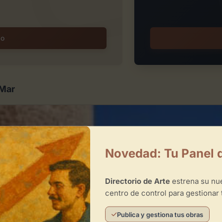
io
 Mar
Novedad: Tu Panel 
Directorio de Arte
estrena su n
centro de control para gestionar 
Publica y gestiona tus obras