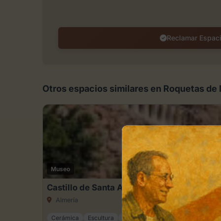
Reclamar Espac
Otros espacios similares en Roquetas de
Museo
Castillo de Santa Ana
Almería
Cerámica
Escultura
+3