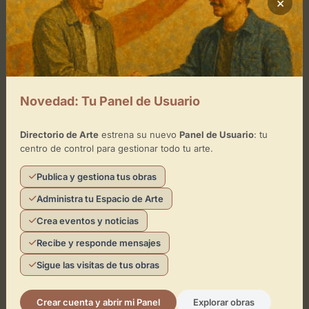
×
Museo
Museo de vehículos antiguos Pepe Moreno
Novedad: Tu Panel de Usuario
Almería
Antigüedades
Arqueología
+3
Directorio de Arte
estrena su nuevo
Panel de Usuario
: tu
centro de control para gestionar todo tu arte.
Publica y gestiona tus obras
Administra tu Espacio de Arte
Crea eventos y noticias
Museo
Recibe y responde mensajes
Sala de Historia Local de El Ejido
Sigue las visitas de tus obras
Almería
Crear cuenta y abrir mi Panel
Explorar obras
Arqueología
Arte antiguo
+3