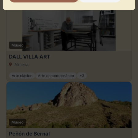
Museo
DALL VILLA ART
Almería
Arte clásico
Arte contemporáneo
+3
Museo
Peñón de Bernal