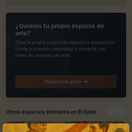
¿Quieres tu propio espacio de
arte?
Crea tu propia página de espacio y exposición.
Únete a nuestra comunidad y conecta con
miles de amantes del arte.
Registrarme gratis
Otros espacios similares en El Ejido