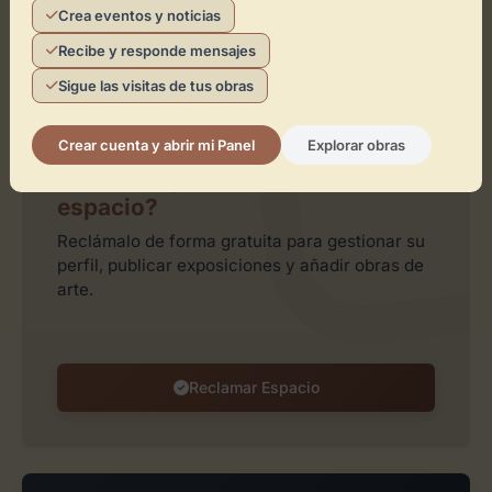
Crea eventos y noticias
Recibe y responde mensajes
Sigue las visitas de tus obras
Leaflet
| ©
OpenStreetMap
contributors
Crear cuenta y abrir mi Panel
Explorar obras
¿Eres el representante de este
espacio?
Reclámalo de forma gratuita para gestionar su
perfil, publicar exposiciones y añadir obras de
arte.
Reclamar Espacio