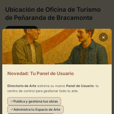
Ubicación de Oficina de Turismo
de Peñaranda de Bracamonte
Cómo llegar
×
+
−
×
Oficina de Turismo de Peñaranda de Bracamonte
Novedad: Tu Panel de Usuario
Toca el mapa para interactuar
Directorio de Arte
estrena su nuevo
Panel de Usuario
: tu
centro de control para gestionar todo tu arte.
Activar Mapa
Publica y gestiona tus obras
Administra tu Espacio de Arte