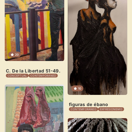
20
×
C. De la Libertad 51-49.
CONCEPTUAL
CONTEMPORÁNEO
10
Novedad: Tu Panel de Usuario
figuras de ébano
CONTEMPORÁNEO
EXPRESIONISMO
Directorio de Arte
estrena su nuevo
Panel de Usuario
: tu
centro de control para gestionar todo tu arte.