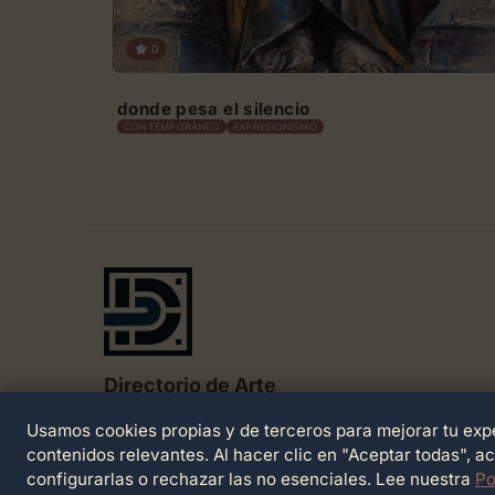
0
donde pesa el silencio
CONTEMPORÁNEO
EXPRESIONISMO
Directorio de Arte
Usamos cookies propias y de terceros para mejorar tu expe
© 2026 Directorio de Arte. Todos los derechos
reservados.
contenidos relevantes. Al hacer clic en "Aceptar todas", a
configurarlas o rechazar las no esenciales. Lee nuestra
Po