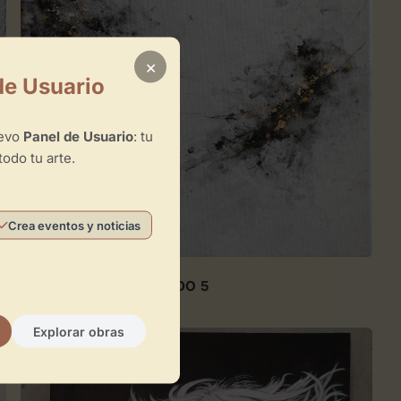
×
de Usuario
uevo
Panel de Usuario
: tu
todo tu arte.
Crea eventos y noticias
0
EVENTO DISECCIONADO 5
ABSTRACTO
CONTEMPORÁNEO
Explorar obras