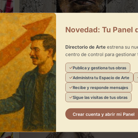
Novedad: Tu Panel 
Directorio de Arte
estrena su n
centro de control para gestionar 
Publica y gestiona tus obras
Administra tu Espacio de Arte
0
Recibe y responde mensajes
Sigue las visitas de tus obras
el peso de lo invisible
CONCEPTUAL
CONTEMPORÁNEO
Crear cuenta y abrir mi Panel