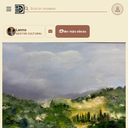
Buscar
museos
Lanno
Ver más obras
GESTOR CULTURAL