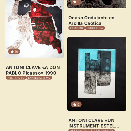
Crear cuenta y abrir mi Panel
Explorar obras
0
Ocaso Ondulante en
Arcilla Caótica
CUBISMO
ESCULTURA
10
ANTONI CLAVE «A DON
PABLO Picasso» 1990
ABSTRACTO
EXPRESIONISMO
0
ANTONI CLAVE «UN
INSTRUMENT ESTEL
ABSTRACTO
EXPRESIONISMO