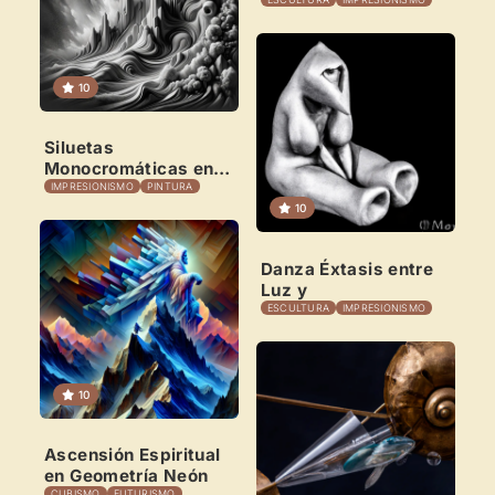
10
Siluetas
Monocromáticas en
×
Arcilla
IMPRESIONISMO
PINTURA
10
Danza Éxtasis entre
Luz y
ESCULTURA
IMPRESIONISMO
Novedad: Tu Panel de Usuario
Directorio de Arte
estrena su nuevo
Panel de Usuario
: tu
10
centro de control para gestionar todo tu arte.
Publica y gestiona tus obras
Ascensión Espiritual
en Geometría Neón
Administra tu Espacio de Arte
CUBISMO
FUTURISMO