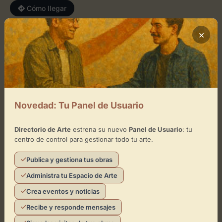
Cómo llegar
×
+
−
×
Cafetería-Restaurante «Teatro»
Novedad: Tu Panel de Usuario
Toca el mapa para interactuar
Activar Mapa
Directorio de Arte
estrena su nuevo
Panel de Usuario
: tu
centro de control para gestionar todo tu arte.
Publica y gestiona tus obras
Administra tu Espacio de Arte
Crea eventos y noticias
Recibe y responde mensajes
Leaflet
| ©
OpenStreetMap
contributors