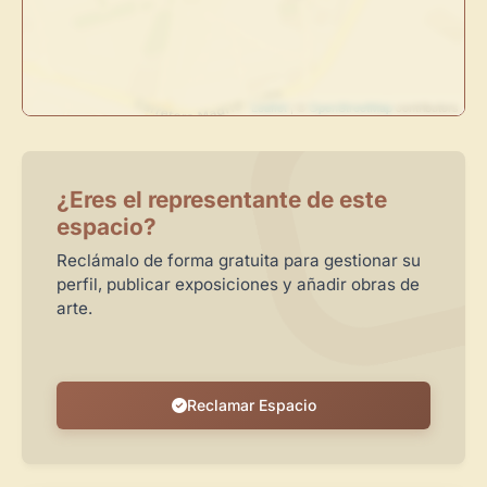
Crea eventos y noticias
Recibe y responde mensajes
Sigue las visitas de tus obras
Leaflet
| ©
OpenStreetMap
contributors
Crear cuenta y abrir mi Panel
Explorar obras
¿Eres el representante de este
espacio?
Reclámalo de forma gratuita para gestionar su
perfil, publicar exposiciones y añadir obras de
arte.
Reclamar Espacio