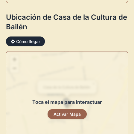
Ubicación de Casa de la Cultura de
Bailén
×
Cómo llegar
+
−
Novedad: Tu Panel de Usuario
×
Casa de la Cultura de Bailén
Directorio de Arte
estrena su nuevo
Panel de Usuario
: tu
Toca el mapa para interactuar
centro de control para gestionar todo tu arte.
Activar Mapa
Publica y gestiona tus obras
Administra tu Espacio de Arte