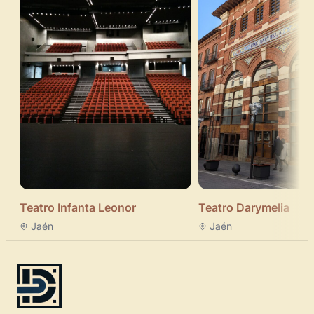
Teatro Infanta Leonor
Teatro Darymelia
Jaén
Jaén