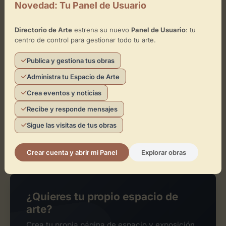
Novedad: Tu Panel de Usuario
Directorio de Arte
estrena su nuevo
Panel de Usuario
: tu
¿Eres el representante de este
centro de control para gestionar todo tu arte.
espacio?
Publica y gestiona tus obras
Reclámalo de forma gratuita para gestionar su
Administra tu Espacio de Arte
perfil, publicar exposiciones y añadir obras de
arte.
Crea eventos y noticias
Recibe y responde mensajes
Sigue las visitas de tus obras
Reclamar Espacio
Crear cuenta y abrir mi Panel
Explorar obras
¿Quieres tu propio espacio de
arte?
Crea tu propia página de espacio y exposición.