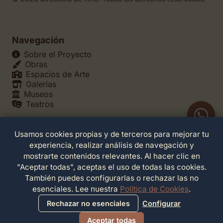
Navegación
Sobre el Proyecto
Obras
Espacios de Arte
Galerías
Museos
Teatros
Usamos cookies propias y de terceros para mejorar tu
Legales
experiencia, realizar análisis de navegación y
Política de Privacidad
mostrarte contenidos relevantes. Al hacer clic en
Política de Cookies
"Aceptar todas", aceptas el uso de todas las cookies.
Configuración de Cookies
También puedes configurarlas o rechazar las no
Términos de Servicio
esenciales. Lee nuestra
Política de Cookies
.
Contacto
Rechazar no esenciales
Configurar
Aceptar todas