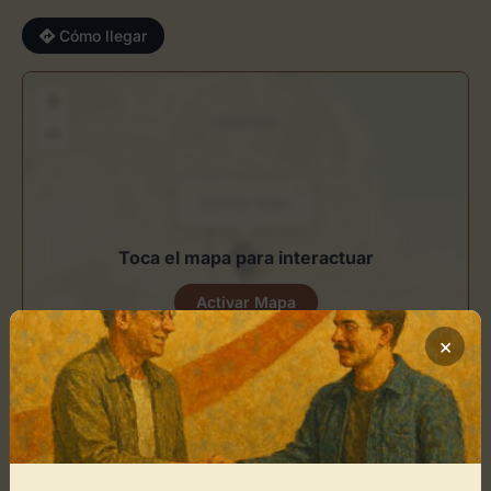
Cómo llegar
+
−
×
Danthea Teatro
Toca el mapa para interactuar
Activar Mapa
×
Leaflet
| ©
OpenStreetMap
contributors